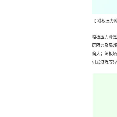
【
塔板压力
塔板压力降是
层阻力及局部
偏大；筛板塔
引发液泛等异