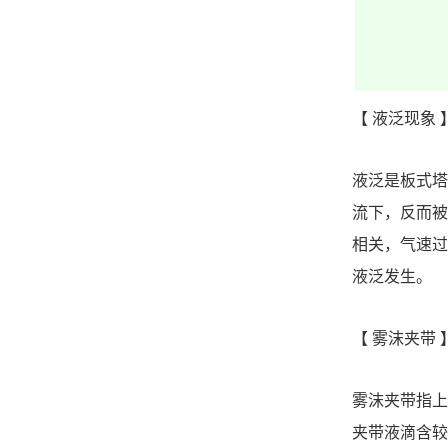
【
液泛现象
液泛是板式塔
流下，反而被
相关，气速过
液泛发生。
【
雾沫夹带
雾沫夹带指上
夹带液滴含较