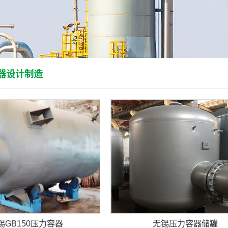
器设计制造
锡GB150压力容器
无锡压力容器储罐