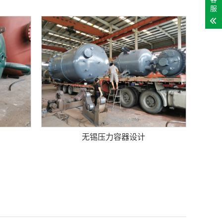
服
无锡压力容器设计