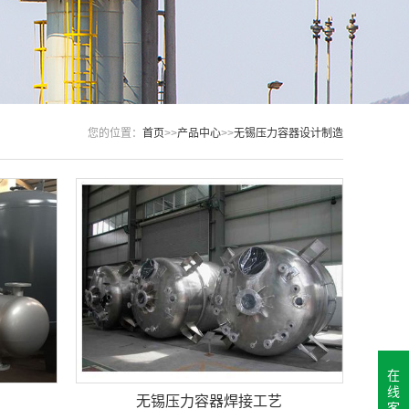
您的位置：
首页
>>
产品中心
>>
无锡压力容器设计制造
在
线
无锡压力容器焊接工艺
客